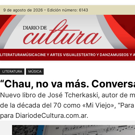
Saltar
Skip
9 de agosto de 2026 – Edición número: 6143
al
to
contenido
content
LITERATURA
MÚSICA
CINE Y ARTES VISUALES
TEATRO Y DANZA
MUSEOS Y 
LITERATURA
MÚSICA
“Chau, no va más. Convers
Nuevo libro de José Tcherkaski, autor de 
de la década del 70 como «Mi Viejo», “Para 
para DiariodeCultura.com.ar.