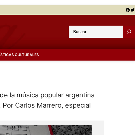
Facebook
Twitter
B
u
s
c
ÍSTICAS CULTURALES
a
r
de la música popular argentina
. Por Carlos Marrero, especial