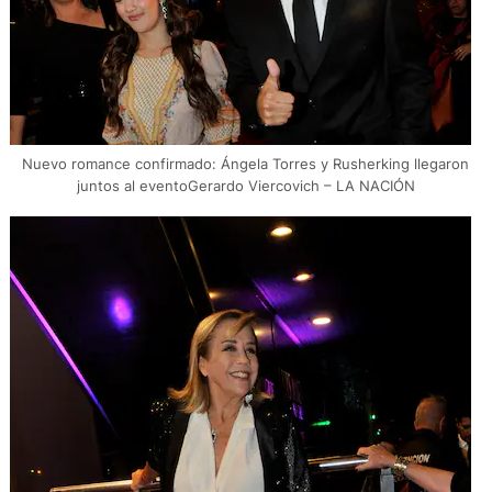
Nuevo romance confirmado: Ángela Torres y Rusherking llegaron
juntos al eventoGerardo Viercovich – LA NACIÓN