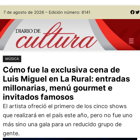
Saltar
Skip
Facebook
Twitter
7 de agosto de 2026 – Edición número: 6141
al
to
contenido
content
MÚSICA
Cómo fue la exclusiva cena de
Luis Miguel en La Rural: entradas
millonarias, menú gourmet e
invitados famosos
El artista ofreció el primero de los cinco shows
que realizará en el país este año, pero no fue uno
más sino una gala para un reducido grupo de
gente.