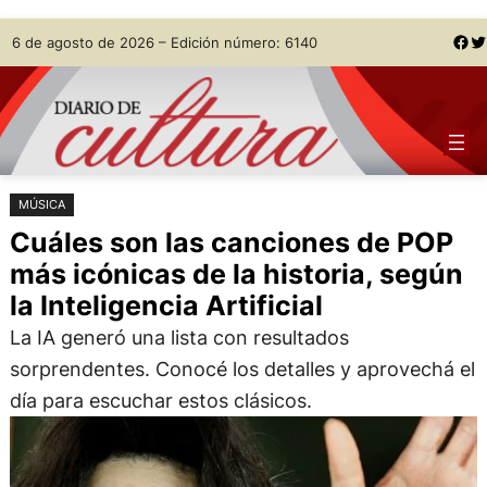
Saltar
Skip
Facebook
Twitter
6 de agosto de 2026 – Edición número: 6140
al
to
contenido
content
MÚSICA
Cuáles son las canciones de POP
más icónicas de la historia, según
la Inteligencia Artificial
La IA generó una lista con resultados
sorprendentes. Conocé los detalles y aprovechá el
día para escuchar estos clásicos.