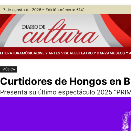
Saltar
Skip
7 de agosto de 2026 – Edición número: 6141
al
to
contenido
content
LITERATURA
MÚSICA
CINE Y ARTES VISUALES
TEATRO Y DANZA
MUSEOS Y 
MÚSICA
Curtidores de Hongos en 
Presenta su último espectáculo 2025 “PRI