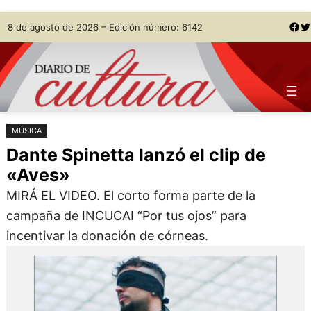
Saltar
Skip
Facebook
Twitter
8 de agosto de 2026 – Edición número: 6142
al
to
contenido
content
MÚSICA
Dante Spinetta lanzó el clip de
«Aves»
MIRÁ EL VIDEO. El corto forma parte de la
campaña de INCUCAI “Por tus ojos” para
incentivar la donación de córneas.