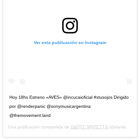
Ver esta publicación en Instagram
Hoy 18hs Estreno «AVES» @incucaioficial #xtusojos Dirigido
por @renderpanic @sonymusicargentina
@themovement.land
Una publicación compartida de
DΔΠTΣ SPIΠΣTTΔ
(@dantespinetta) el