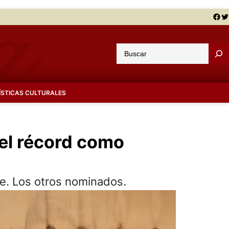
Facebook
Twitter
B
u
s
c
ÍSTICAS CULTURALES
a
r
 el récord como
re. Los otros nominados.