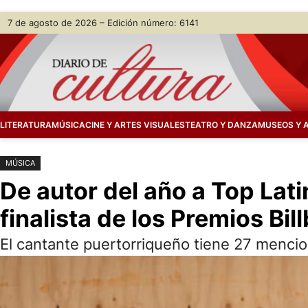
Saltar
Skip
7 de agosto de 2026 – Edición número: 6141
al
to
contenido
content
LITERATURA
MÚSICA
CINE Y ARTES VISUALES
TEATRO Y DANZA
MUSEOS Y 
MÚSICA
De autor del año a Top La
finalista de los Premios Bil
El cantante puertorriqueño tiene 27 mencio