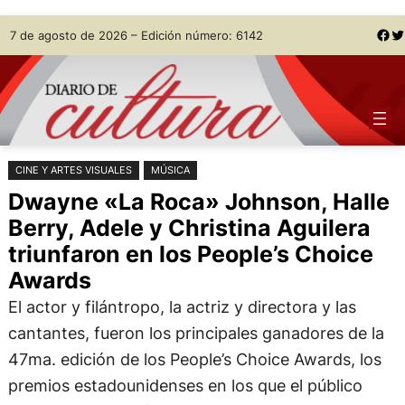
Saltar
Skip
Facebook
Twitter
7 de agosto de 2026 – Edición número: 6142
al
to
contenido
content
CINE Y ARTES VISUALES
MÚSICA
Dwayne «La Roca» Johnson, Halle
Berry, Adele y Christina Aguilera
triunfaron en los People’s Choice
Awards
El actor y filántropo, la actriz y directora y las
cantantes, fueron los principales ganadores de la
47ma. edición de los People’s Choice Awards, los
premios estadounidenses en los que el público