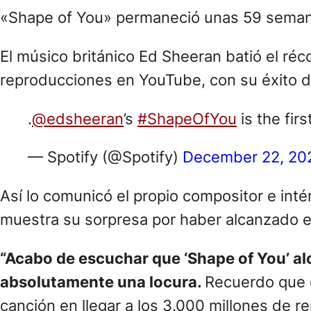
«Shape of You» permaneció unas 59 semanas 
El músico británico Ed Sheeran batió el réc
reproducciones en YouTube, con su éxito 
.
@edsheeran
’s
#ShapeOfYou
is the firs
— Spotify (@Spotify)
December 22, 20
Así lo comunicó el propio compositor e inté
muestra su sorpresa por haber alcanzado es
“Acabo de escuchar que ‘Shape of You’ alc
absolutamente una locura.
Recuerdo que e
canción en llegar a los 3.000 millones de r