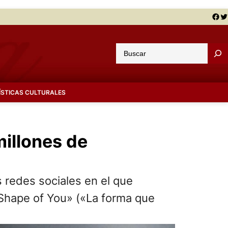
Facebook
Twitter
B
u
s
c
ÍSTICAS CULTURALES
a
r
millones de
s redes sociales en el que
«Shape of You» («La forma que