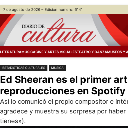
Saltar
Skip
7 de agosto de 2026 – Edición número: 6141
al
to
contenido
content
LITERATURA
MÚSICA
CINE Y ARTES VISUALES
TEATRO Y DANZA
MUSEOS Y 
ESTADÍSTICAS CULTURALES
MÚSICA
Ed Sheeran es el primer art
reproducciones en Spotify
Así lo comunicó el propio compositor e inté
agradece y muestra su sorpresa por haber 
tienes»).