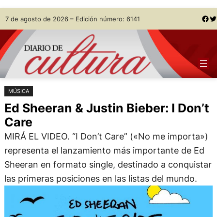
Saltar
Skip
Facebook
Twitter
7 de agosto de 2026 – Edición número: 6141
al
to
contenido
content
MÚSICA
Ed Sheeran & Justin Bieber: I Don’t
Care
MIRÁ EL VIDEO. “I Don’t Care” («No me importa»)
representa el lanzamiento más importante de Ed
Sheeran en formato single, destinado a conquistar
las primeras posiciones en las listas del mundo.