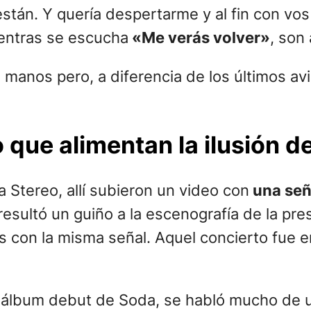
, el quinto disco de la banda cumplió 35 a
revista Rolling Stone, Zeta Bosio dejo entr