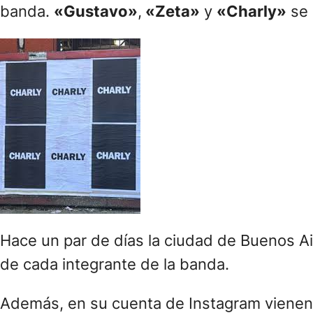
atrás.
El año pasado, al cumplirse los 40 años de
demo con una canción inédita llamada
«Di
cuando posteó en su cuenta de Instagram
demo grabado en la sala de casa con la p
La edición nunca se concretó y esa canción e