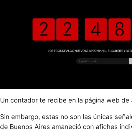
de cada integrante de la banda.
Además, en su cuenta de Instagram vienen 
de letra: “Y cada vez que vuelvo, tus ecos 
grupo de jóvenes entrando a un estadio mi
Lo cierto es que la banda se trae algo entr
anuncio es inminente.
Las señales de Soda Stereo 
Todo comenzó desde la web oficial de Soda 
rápidamente para todos los fans del grupo r
teatro Astros, con pilas de televisores vie