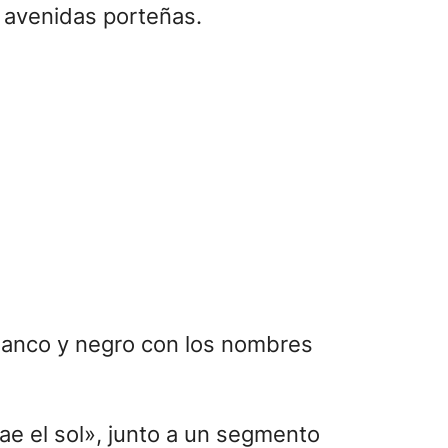
na inminente edición de un viejo
y Alberti lo había mencionado
 años apareció! Es el primer
los lo desean.