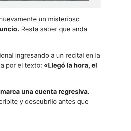
o, hace un par de días la ciudad
 de cada integrante de la
s avenidas porteñas.
blanco y negro con los nombres