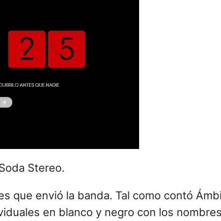
posteando una serie de videos. «Uno de Ca
están. Y quería despertarme y al fin con vo
entras se escucha
«Me verás volver»
, son
e manos pero, a diferencia de los últimos av
que alimentan la ilusión de
Stereo, allí subieron un video con
una seña
esultó un guiño a la escenografía de la pre
jos con la misma señal. Aquel concierto fue 