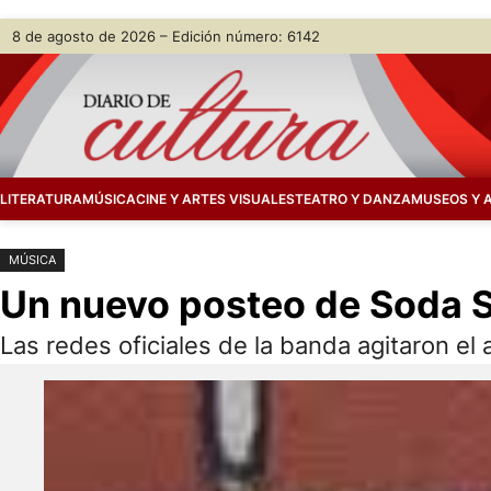
Saltar
Skip
8 de agosto de 2026 – Edición número: 6142
al
to
contenido
content
LITERATURA
MÚSICA
CINE Y ARTES VISUALES
TEATRO Y DANZA
MUSEOS Y 
MÚSICA
Un nuevo posteo de Soda S
Las redes oficiales de la banda agitaron el