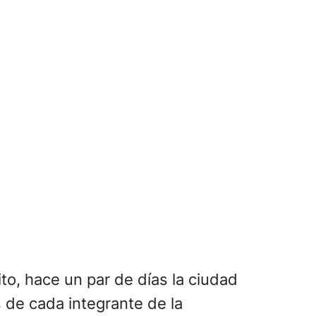
e el sol», junto a un segmento
s volver a jugar” e imágenes de un
 algunos de los ejemplos
isos,
esta vez parece que el
 los fans
l de interferencia
, lo que
sentación del primer disco en el
en junio de 1985, cuarenta años