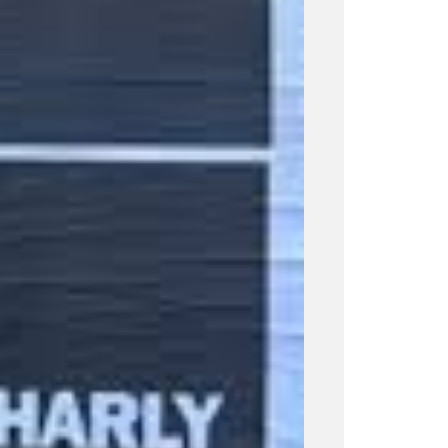
 nuevamente un misterioso
uncio.
Resta saber que anda
nal ingresando a un recital en la
a por el texto:
«Llegó la hora, el
marca una cuenta regresiva
.
ribite y descubrilo antes que