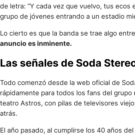
Soda Stereo en épocas de «Canción Animal»
Hace algunos meses atrás en charla con la 