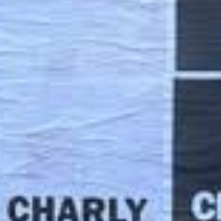
iplica la intriga
entre sus fans al postear
vilo por lo que parece ser un
inminente an
o y Charly Alberti.
un video de la banda emblema del rock nacio
 de fondo. La publicación estuvo acompañad
 página web.
l sitio, aparece un contador rojo gigante que
os ecos de algo nuevo se aproximan
… susc