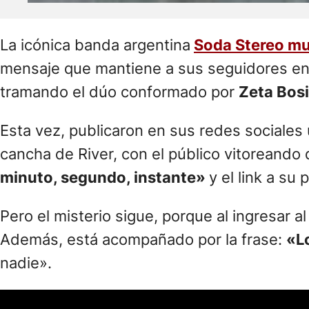
Sin embargo, estas no son las únicas señal
de Buenos Aires amaneció con afiches indi
banda.
«Gustavo»
,
«Zeta»
y
«Charly»
se 
Hace un par de días la ciudad de Buenos A