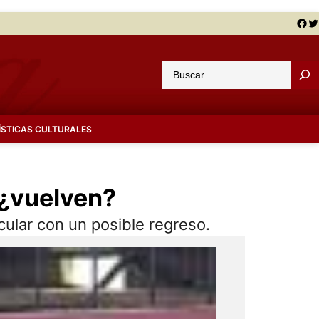
Facebook
Twitter
B
u
s
c
ÍSTICAS CULTURALES
a
r
 ¿vuelven?
cular con un posible regreso.