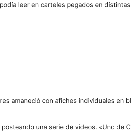
l álbum debut de Soda, se habló mucho de u
me Sebastián»
. Ya cinco años antes, Charl
:
«¡Finalmente después de buscarlo durante
ortastudio»
.
n teoría está lista para ser publicada si el