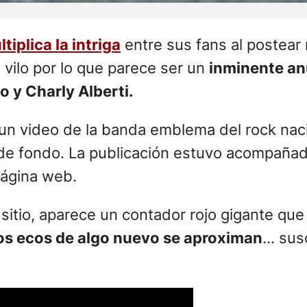
es que envió la banda. Tal como contó Ámbit
viduales en blanco y negro con los nombres
podía leer en carteles pegados en distinta
ires amaneció con afiches individuales en 