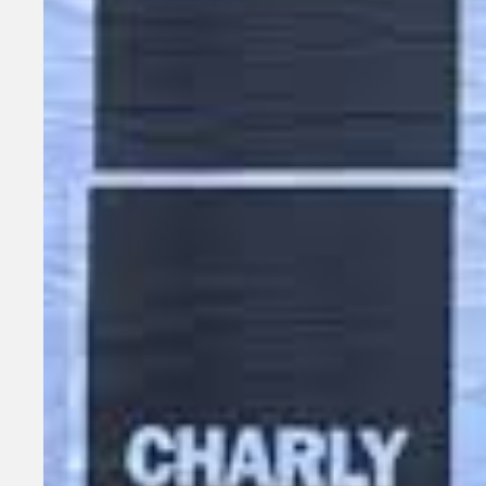
La icónica banda argentina
Soda Stereo mult
mensaje que mantiene a sus seguidores en 
tramando el dúo conformado por
Zeta Bosi
Esta vez, publicaron en sus redes sociales 
cancha de River, con el público vitoreando
minuto, segundo, instante»
y el link a su
Pero el misterio sigue, porque al ingresar a
Además, está acompañado por la frase:
«L