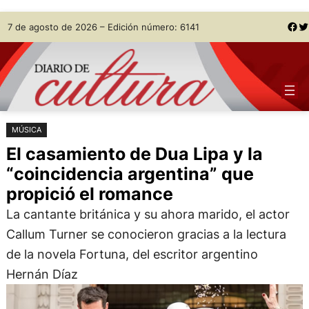
Saltar
Skip
Facebook
Twitter
7 de agosto de 2026 – Edición número: 6141
al
to
contenido
content
MÚSICA
El casamiento de Dua Lipa y la
“coincidencia argentina” que
propició el romance
La cantante británica y su ahora marido, el actor
Callum Turner se conocieron gracias a la lectura
de la novela Fortuna, del escritor argentino
Hernán Díaz