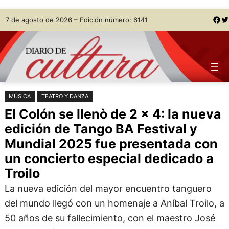
Saltar
Skip
Facebook
Twitter
7 de agosto de 2026 – Edición número: 6141
al
to
contenido
content
MÚSICA
TEATRO Y DANZA
El Colón se llenò de 2 x 4: la nueva
edición de Tango BA Festival y
Mundial 2025 fue presentada con
un concierto especial dedicado a
Troilo
La nueva edición del mayor encuentro tanguero
del mundo llegó con un homenaje a Aníbal Troilo, a
50 años de su fallecimiento, con el maestro José