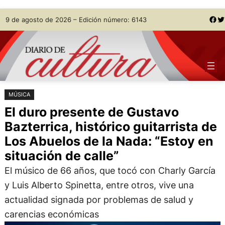
Saltar
Skip
Facebook
Twitter
9 de agosto de 2026 – Edición número: 6143
al
to
contenido
content
MÚSICA
El duro presente de Gustavo
Bazterrica, histórico guitarrista de
Los Abuelos de la Nada: “Estoy en
situación de calle”
El músico de 66 años, que tocó con Charly García
y Luis Alberto Spinetta, entre otros, vive una
actualidad signada por problemas de salud y
carencias económicas