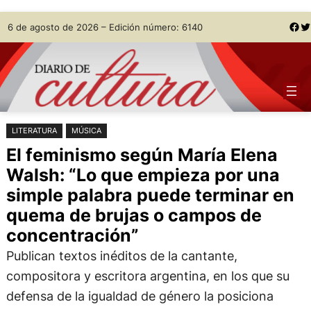
Saltar
Skip
Facebook
Twitter
6 de agosto de 2026 – Edición número: 6140
al
to
contenido
content
LITERATURA
MÚSICA
El feminismo según María Elena
Walsh: “Lo que empieza por una
simple palabra puede terminar en
quema de brujas o campos de
concentración”
Publican textos inéditos de la cantante,
compositora y escritora argentina, en los que su
defensa de la igualdad de género la posiciona