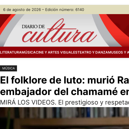
Saltar
Skip
6 de agosto de 2026 – Edición número: 6140
al
to
contenido
content
LITERATURA
MÚSICA
CINE Y ARTES VISUALES
TEATRO Y DANZA
MUSEOS Y 
MÚSICA
El folklore de luto: murió
embajador del chamamé e
MIRÁ LOS VIDEOS. El prestigioso y respetad