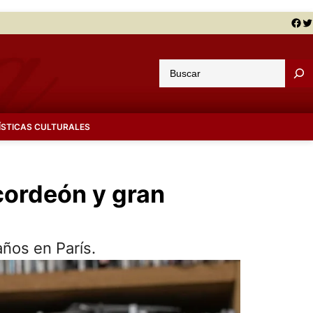
Facebook
Twitter
B
u
s
c
ÍSTICAS CULTURALES
a
r
acordeón y gran
años en París.