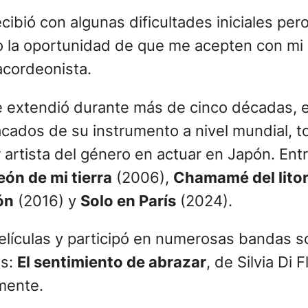
cibió con algunas dificultades iniciales per
 dio la oportunidad de que me acepten con 
acordeonista.
se extendió durante más de cinco décadas, 
cados de su instrumento a nivel mundial, 
er artista del género en actuar en Japón. En
ón de mi tierra
(2006),
Chamamé del litor
ón
(2016) y
Solo en París
(2024).
lículas y participó en numerosas bandas so
es:
El sentimiento de abrazar
, de Silvia Di F
mente.