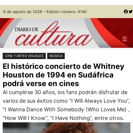
Saltar
Skip
Facebook
Twitter
6 de agosto de 2026 – Edición número: 6140
al
to
contenido
content
CINE Y ARTES VISUALES
MÚSICA
El histórico concierto de Whitney
Houston de 1994 en Sudáfrica
podrá verse en cines
Al cumplirse 30 años, los fans podrán disfrutar de
varios de sus éxitos como “I Will Always Love You”,
“I Wanna Dance With Somebody (Who Loves Me) ,
“How Will I Know”, “I Have Nothing”, entre otros.