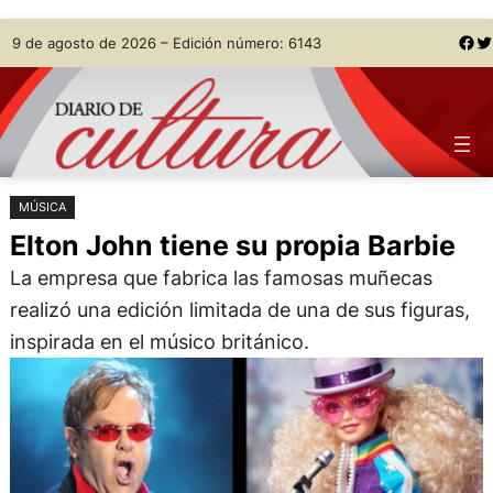
Saltar
Skip
Facebook
Twitter
9 de agosto de 2026 – Edición número: 6143
al
to
contenido
content
MÚSICA
Elton John tiene su propia Barbie
La empresa que fabrica las famosas muñecas
realizó una edición limitada de una de sus figuras,
inspirada en el músico británico.