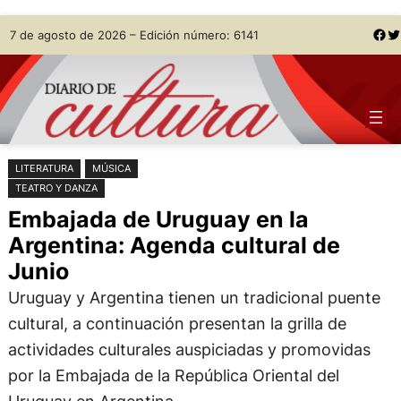
Saltar
Skip
Facebook
Twitter
7 de agosto de 2026 – Edición número: 6141
al
to
contenido
content
LITERATURA
MÚSICA
TEATRO Y DANZA
Embajada de Uruguay en la
Argentina: Agenda cultural de
Junio
Uruguay y Argentina tienen un tradicional puente
cultural, a continuación presentan la grilla de
actividades culturales auspiciadas y promovidas
por la Embajada de la República Oriental del