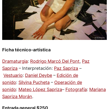
Ficha técnico-artística
Dramaturgia
:
Rodrigo Marcó Del Pont
,
Paz
Sapriza
– Interpretación:
Paz Sapriza
–
Vestuario
:
Daniel Deybe
–
Edición de
sonido
:
Silvina Pucheta
–
Operación de
sonido
:
Mateo López Sapriza
–
Fotografía
:
Mariana
Sapriza Morán
.
Entrada general $250