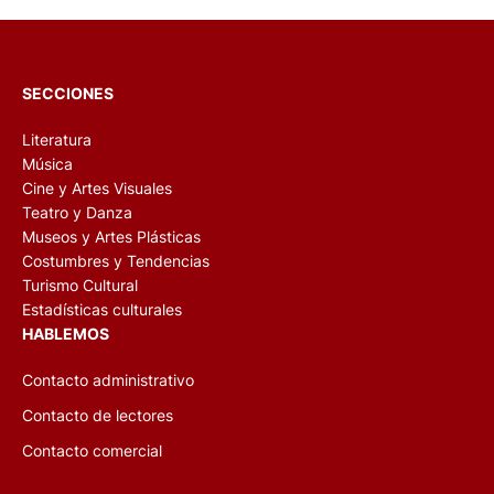
SECCIONES
Literatura
Música
Cine y Artes Visuales
Teatro y Danza
Museos y Artes Plásticas
Costumbres y Tendencias
Turismo Cultural
Estadísticas culturales
HABLEMOS
Contacto administrativo
Contacto de lectores
Contacto comercial