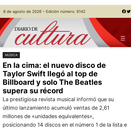
Saltar
Skip
Facebook
Twitter
8 de agosto de 2026 – Edición número: 6142
al
to
contenido
content
MÚSICA
En la cima: el nuevo disco de
Taylor Swift llegó al top de
Billboard y solo The Beatles
supera su récord
La prestigiosa revista musical informó que su
último lanzamiento acumuló ventas de 2,61
millones de «unidades equivalentes»,
posicionando 14 discos en el número 1 de la lista e