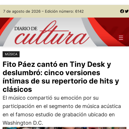
Saltar
Skip
Facebook
Twitter
7 de agosto de 2026 – Edición número: 6142
al
to
contenido
content
MÚSICA
Fito Páez cantó en Tiny Desk y
deslumbró: cinco versiones
íntimas de su repertorio de hits y
clásicos
El músico compartió su emoción por su
participación en el segmento de música acústica
en el famoso estudio de grabación ubicado en
Washington D.C.