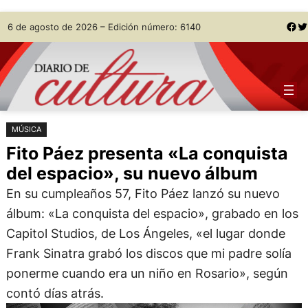
Saltar
Skip
Facebook
Twitter
6 de agosto de 2026 – Edición número: 6140
al
to
contenido
content
MÚSICA
Fito Páez presenta «La conquista
del espacio», su nuevo álbum
En su cumpleaños 57, Fito Páez lanzó su nuevo
álbum: «La conquista del espacio», grabado en los
Capitol Studios, de Los Ángeles, «el lugar donde
Frank Sinatra grabó los discos que mi padre solía
ponerme cuando era un niño en Rosario», según
contó días atrás.