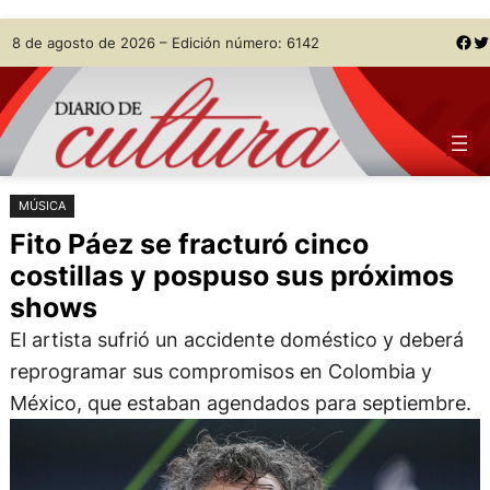
Saltar
Skip
Facebook
Twitter
8 de agosto de 2026 – Edición número: 6142
al
to
contenido
content
MÚSICA
Fito Páez se fracturó cinco
costillas y pospuso sus próximos
shows
El artista sufrió un accidente doméstico y deberá
reprogramar sus compromisos en Colombia y
México, que estaban agendados para septiembre.