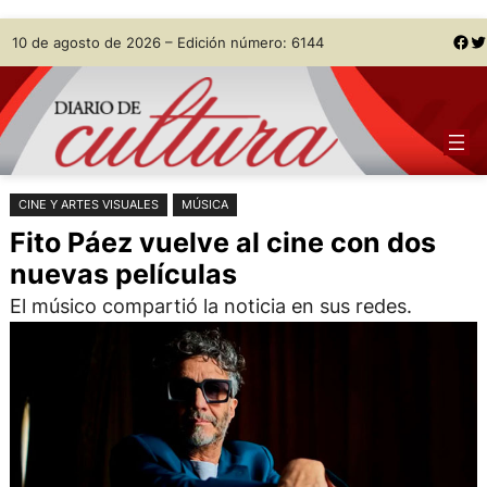
Saltar
Skip
Facebook
Twitter
10 de agosto de 2026 – Edición número: 6144
al
to
contenido
content
CINE Y ARTES VISUALES
MÚSICA
Fito Páez vuelve al cine con dos
nuevas películas
El músico compartió la noticia en sus redes.