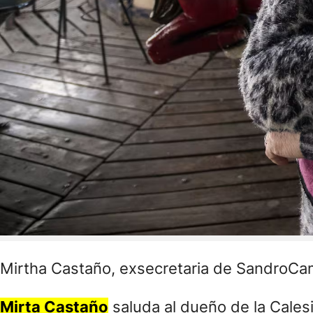
Mirtha Castaño, exsecretaria de SandroCa
Mirta Castaño
saluda al dueño de la Calesit