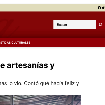
Facebook
Twitter
B
u
s
c
ÍSTICAS CULTURALES
a
r
e artesanías y
 lo vio. Contó qué hacía feliz y