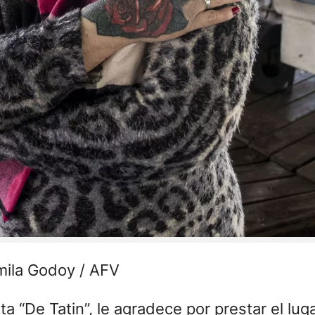
mila Godoy / AFV
a “De Tatin”, le agradece por prestar el luga