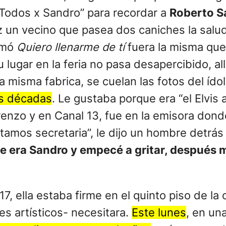
“Todos x Sandro” para recordar a
Roberto 
 un vecino que pasea dos caniches la salud
ilmó
Quiero llenarme de tí
fuera la misma que 
ugar en la feria no pasa desapercibido, all
a misma fabrica, se cuelan las fotos del ído
os décadas
. Le gustaba porque era “el Elvis 
renzo y en Canal 13, fue en la emisora don
sitamos secretaria”, le dijo un hombre detrá
que era Sandro y empecé a gritar, después
7, ella estaba firme en el quinto piso de la 
s artísticos- necesitara.
Este lunes
, en un