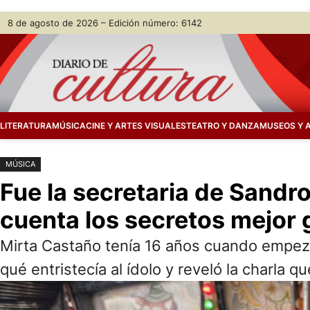
Saltar
Skip
8 de agosto de 2026 – Edición número: 6142
al
to
contenido
content
LITERATURA
MÚSICA
CINE Y ARTES VISUALES
TEATRO Y DANZA
MUSEOS Y 
MÚSICA
Fue la secretaria de Sandr
cuenta los secretos mejor
Mirta Castaño tenía 16 años cuando empezó 
qué entristecía al ídolo y reveló la charla 