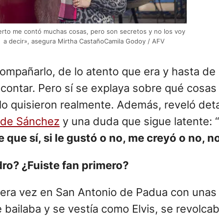
rto me contó muchas cosas, pero son secretos y no los voy
a decir», asegura Mirtha CastañoCamila Godoy / AFV
ompañarlo, de lo atento que era y hasta de 
ntar. Pero sí se explaya sobre qué cosas en
e lo quisieron realmente. Además, reveló de
a de Sánchez
y una duda que sigue latente: “
e que sí, si le gustó o no, me creyó o no, no
ro? ¿Fuiste fan primero?
imera vez en San Antonio de Padua con unas
ilaba y se vestía como Elvis, se revolcaba.