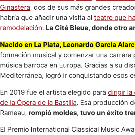
Ginastera
, dos de sus más grandes creador
habría que añadir una visita al
teatro que h
remodelación
:
La Cité Bleue, donde otro a
Nacido en La Plata, Leonardo García Alar
formación musical y comenzar una carrera p
música barroca en Europa. Gracias a su disc
Mediterránea, logró ir conquistando esos e
En 2019 fue el artista elegido para
dirigir 
de la Ópera de la Bastilla
. Esa producción 
Rameau,
rompió moldes, tuvo un éxito tre
El Premio International Classical Music A