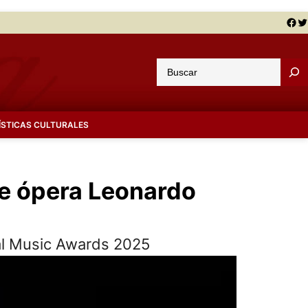
Facebook
Twitter
B
u
s
c
ÍSTICAS CULTURALES
a
r
 de ópera Leonardo
nal Music Awards 2025