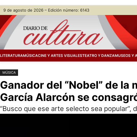
Saltar
Skip
9 de agosto de 2026 – Edición número: 6143
al
to
contenido
content
LITERATURA
MÚSICA
CINE Y ARTES VISUALES
TEATRO Y DANZA
MUSEOS Y 
MÚSICA
Ganador del “Nobel” de la 
García Alarcón se consagr
“Busco que ese arte selecto sea popular”, 