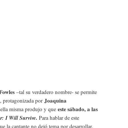
Fowles
–tal su verdadero nombre- se permite
Joaquina
c, protagonizada por
este sábado, a las
e ella misma produjo y que
r:
I Will Survive
.
Para hablar de este
ue la cantante no dejó tema por desarrollar.