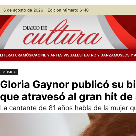
Saltar
Skip
6 de agosto de 2026 – Edición número: 6140
al
to
contenido
content
LITERATURA
MÚSICA
CINE Y ARTES VISUALES
TEATRO Y DANZA
MUSEOS Y 
MÚSICA
Gloria Gaynor publicó su bi
que atravesó al gran hit de
La cantante de 81 años habla de la mujer qu