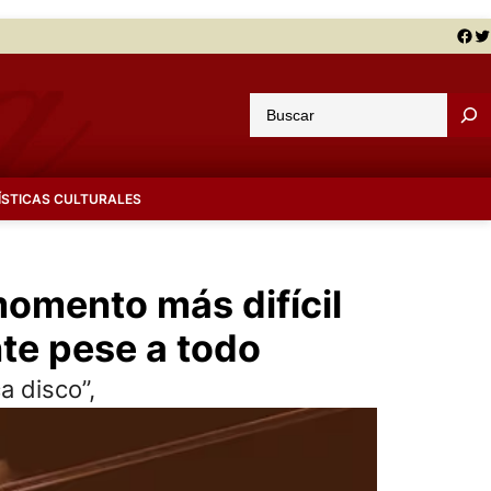
Facebook
Twitter
B
u
s
c
ÍSTICAS CULTURALES
a
r
momento más difícil
nte pese a todo
a disco”,