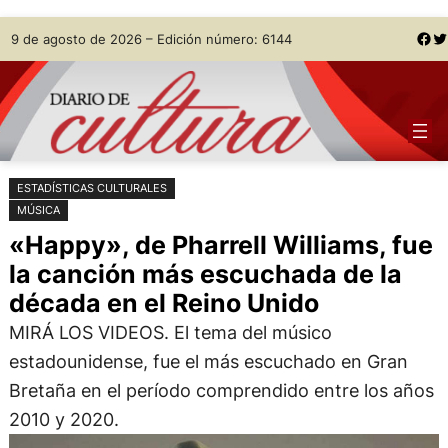
Saltar
Skip
Facebook
Twitter
9 de agosto de 2026 – Edición número: 6144
al
to
contenido
content
ESTADÍSTICAS CULTURALES
MÚSICA
«Happy», de Pharrell Williams, fue
la canción más escuchada de la
década en el Reino Unido
MIRÁ LOS VIDEOS. El tema del músico
estadounidense, fue el más escuchado en Gran
Bretaña en el período comprendido entre los años
2010 y 2020.