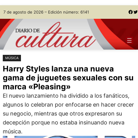
Saltar
Skip
Facebook
Twitter
7 de agosto de 2026 – Edición número: 6141
al
to
contenido
content
MÚSICA
Harry Styles lanza una nueva
gama de juguetes sexuales con su
marca «Pleasing»
El nuevo lanzamiento ha dividido a los fanáticos,
algunos lo celebran por enfocarse en hacer crecer
su negocio, mientras que otros expresaron su
decepción porque no estaba insinuando nueva
música.