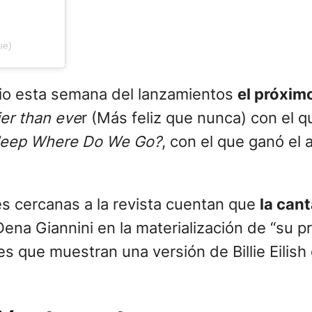
 Atsuko Kudo,
una falda de Gucci
(su firma 
ix entre la Scarlett Johansson de las pelí
donna de The Blond Ambition Tour
; un mix,
de Billie Eilish.