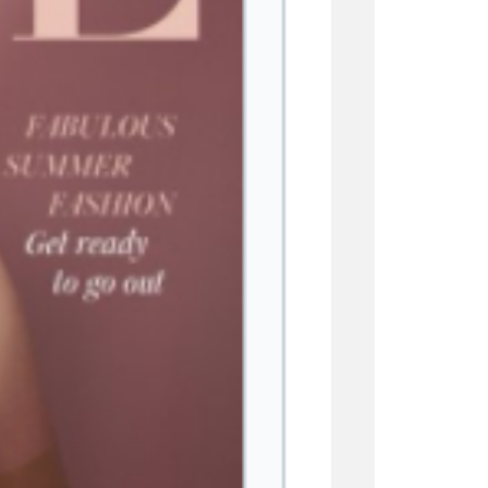
ish
vestida con ropa de lencería y
ante californiana Billie Eilish ha
e justifica la portada