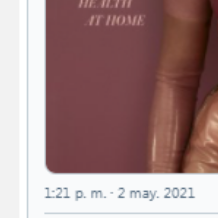
diciendo
«es lo que te hacer sentir bien».
Billie Eilish en la tapa de la Vogue británica
Además de las fotos, la revista de moda tam
sobre el empoderamiento
y el amor propio
Secretos descubiertos
El reportaje fotográfico a la cantante estad
tatuaje
que Billie Eilish tiene en la cintur
solo sus íntimos conocían.