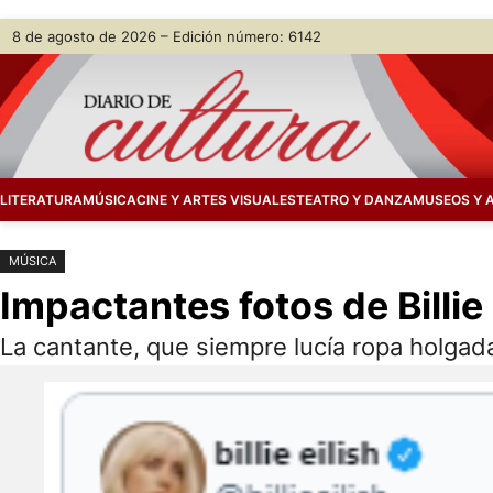
Saltar
Skip
8 de agosto de 2026 – Edición número: 6142
al
to
contenido
content
LITERATURA
MÚSICA
CINE Y ARTES VISUALES
TEATRO Y DANZA
MUSEOS Y 
MÚSICA
Impactantes fotos de Billie 
La cantante, que siempre lucía ropa holga