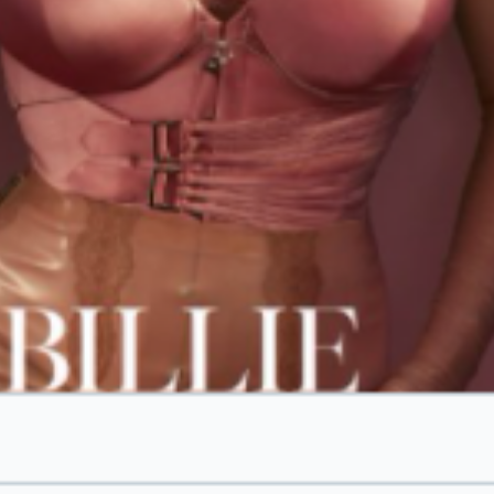
. Sorprendió con el look.
bién incluye en su interio
r una entrevista
.
ounidense que hay en el interior de la revis
a y que se extiende por parte de su muslo d