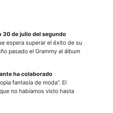
de cabecera) y varias piezas de
culas de Woody Allen, la
 en definitiva, en las antípodas de