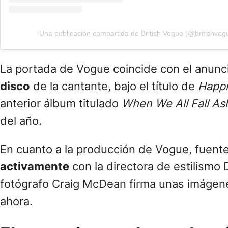
La cantante posa con guantes de látex de
lencería de Agent Provocateur.
La impactante sesión de fotos evoca a un
m
Christina Hendricks de Mad Men y la Ma
la imagen preconcebida que podríamos tener 