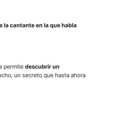
o 30 de julio del segundo
ue espera superar el éxito de su
 año pasado el Grammy al álbum
tante ha colaborado
ropia fantasía de moda”. El
 que no habíamos visto hasta