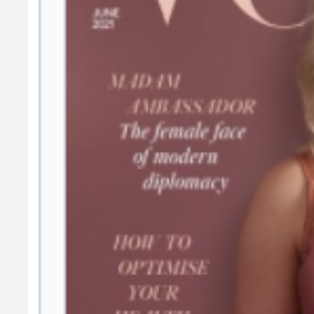
La portada de la edición británica de la rev
mostrando un cuerpo hasta ahora nunca vis
Acostumbrados a verla con prendas de vestir
sorprendido a sus seguidores con esta inu
La joven de 19 años ha publicado en sus red