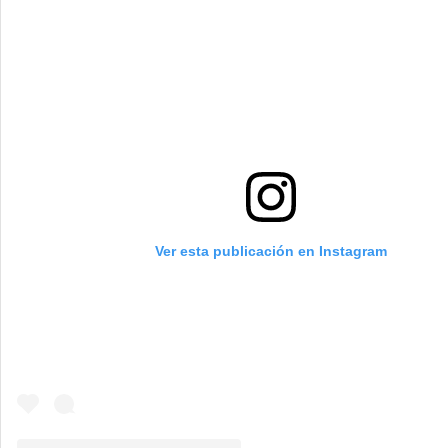
ahora.
El mensaje tras la produc