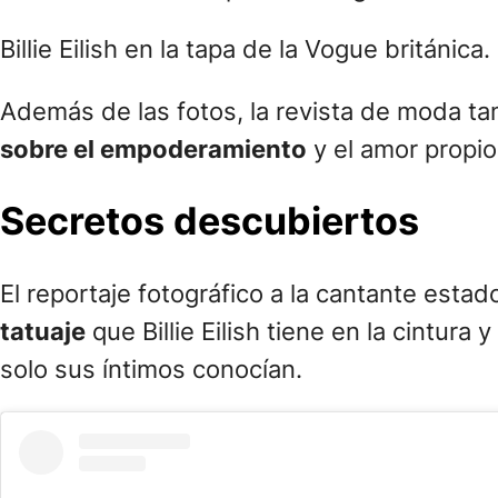
Una publicación compartida de British Vogue (@britishvog
La portada de Vogue coincide con el anun
disco
de la cantante, bajo el título de
Happi
anterior álbum titulado
When We All Fall A
del año.
En cuanto a la producción de Vogue, fuente
activamente
con la directora de estilismo 
fotógrafo Craig McDean firma unas imágenes