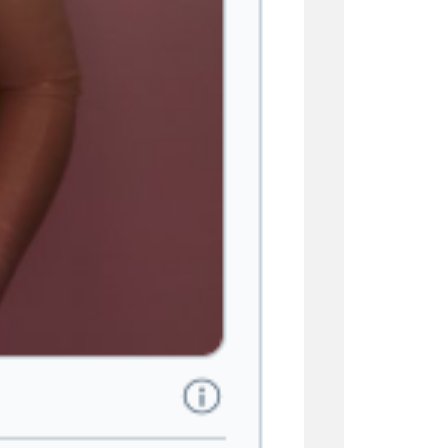
 a la cantante en la que habla
ta permite
descubrir un
erecho, un secreto que hasta ahora