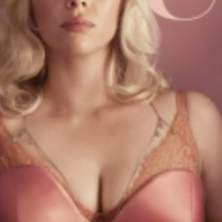
ista
Vogue
impactó con la cantante
Billie Eil
to en los grandes medios.
 holgadas que ocultaban sus formas, la cant
sual imagen.
es sociales un mensaje al respecto en el qu