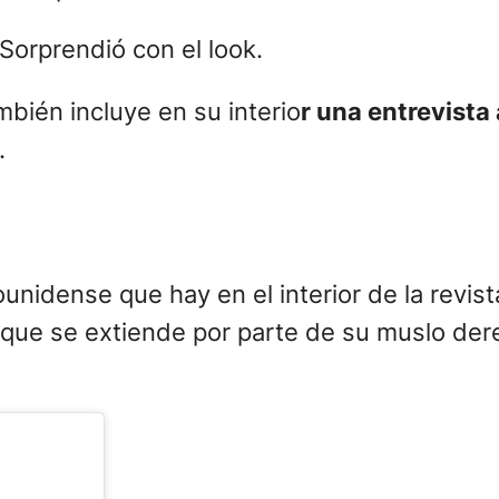
ue)
cio esta semana del lanzamientos
el próxim
er than eve
r (Más feliz que nunca) con el q
sleep Where Do We Go?
, con el que ganó el
s cercanas a la revista cuentan que
la can
Dena Giannini en la materialización de “su p
 que muestran una versión de Billie Eilish