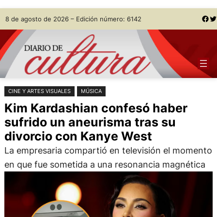
Saltar
Skip
Facebook
Twitter
8 de agosto de 2026 – Edición número: 6142
al
to
contenido
content
CINE Y ARTES VISUALES
MÚSICA
Kim Kardashian confesó haber
sufrido un aneurisma tras su
divorcio con Kanye West
La empresaria compartió en televisión el momento
en que fue sometida a una resonancia magnética