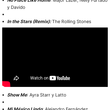
No Place Like Home
: Major Lazer, Nelly Furtado
y Davido
In the Stars (Remix):
The Rolling Stones
Show Me
: Ayra Starr y Latto
Mi México Lindo
: Alejandro Fernández