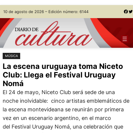
Saltar
Skip
Facebook
Twitter
10 de agosto de 2026 – Edición número: 6144
al
to
contenido
content
MÚSICA
La escena uruguaya toma Niceto
Club: Llega el Festival Uruguay
Nomá
El 24 de mayo, Niceto Club será sede de una
noche inolvidable: cinco artistas emblemáticos de
la escena montevideana se reunirán por primera
vez en un escenario argentino, en el marco
del Festival Uruguay Nomá, una celebración que