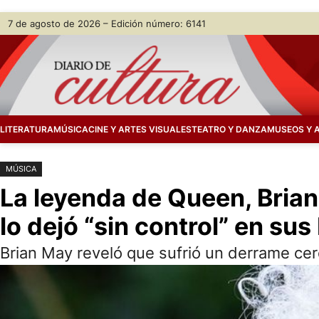
Saltar
Skip
7 de agosto de 2026 – Edición número: 6141
al
to
contenido
content
LITERATURA
MÚSICA
CINE Y ARTES VISUALES
TEATRO Y DANZA
MUSEOS Y 
MÚSICA
La leyenda de Queen, Brian
lo dejó “sin control” en sus
Brian May reveló que sufrió un derrame cer