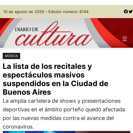
Saltar
Skip
Facebook
Twitter
10 de agosto de 2026 – Edición número: 6144
al
to
contenido
content
MÚSICA
La lista de los recitales y
espectáculos masivos
suspendidos en la Ciudad de
Buenos Aires
La amplia cartelera de shows y presentaciones
deportivas en el ámbito porteño quedó afectada
por las nuevas medidas contra el avance del
coronavirus.