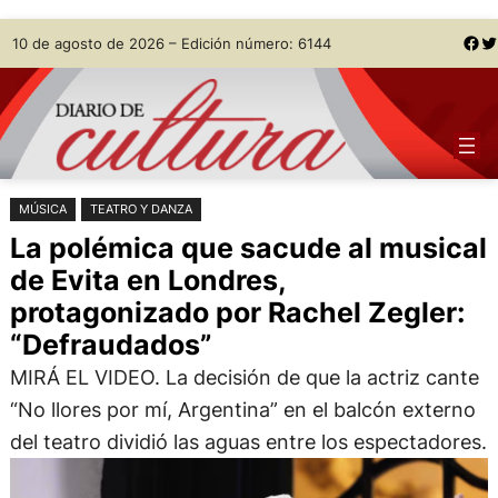
Saltar
Skip
Facebook
Twitter
10 de agosto de 2026 – Edición número: 6144
al
to
contenido
content
MÚSICA
TEATRO Y DANZA
La polémica que sacude al musical
de Evita en Londres,
protagonizado por Rachel Zegler:
“Defraudados”
MIRÁ EL VIDEO. La decisión de que la actriz cante
“No llores por mí, Argentina” en el balcón externo
del teatro dividió las aguas entre los espectadores.