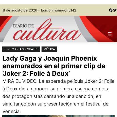
Saltar
Skip
Facebook
Twitter
8 de agosto de 2026 – Edición número: 6142
al
to
contenido
content
CINE Y ARTES VISUALES
MÚSICA
Lady Gaga y Joaquin Phoenix
enamorados en el primer clip de
‘Joker 2: Folie à Deux’
MIRÁ EL VIDEO. La esperada película Joker 2: Folie
à Deux dio a conocer su primera escena con los
dos protagonistas cantando una canción, en
simultaneo con su presentación en el festival de
Venecia.