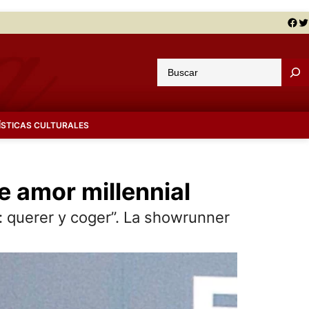
Facebook
Twitter
B
u
s
c
ÍSTICAS CULTURALES
a
r
e amor millennial
: querer y coger”. La showrunner