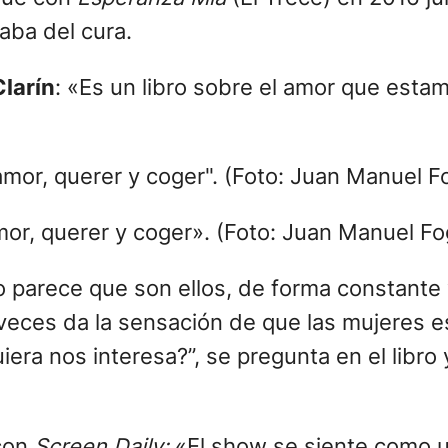
aba del cura.
Clarín
: «Es un libro sobre el amor que esta
or, querer y coger». (Foto: Juan Manuel Fog
parece que son ellos, de forma constante y 
veces da la sensación de que las mujeres e
iera nos interesa?”, se pregunta en el libro 
 con
Screen Daily:
«El show se siente como un