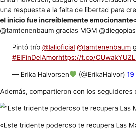
una respuesta a la falta de libertad para c
el inicio fue increíblemente emocionante
«
@tamtenenbaum gracias MGM @diegopiasek p
Pintó trío
@lalioficial
@tamtenenbaum
g
#ElFinDelAmor
https://t.co/CUwakYUZ
— Erika Halvorsen
(@ErikaHalvor)
19
Además, compartieron con los seguidores que
«Este tridente poderoso te recupera Las Ma