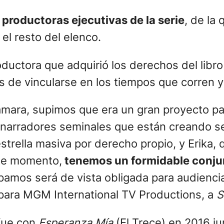
o
productoras ejecutivas de la serie
, de la
l resto del elenco.
ductora que adquirió los derechos del libr
as de vincularse en los tiempos que corren 
Tamara, supimos que era un gran proyecto p
de narradores seminales que están creando s
strella masiva por derecho propio, y Erika, 
ste momento,
tenemos un formidable conju
pamos será de vista obligada para audiencia
 para MGM International TV Productions, a
S
 fue con
Esperanza Mía
(El Trece) en 2016 j