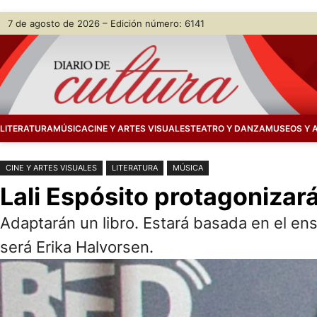
Saltar
Skip
7 de agosto de 2026 – Edición número: 6141
al
to
contenido
content
LITERATURA
MÚSICA
CINE Y ARTES VISUALES
TEATRO Y DANZA
MUSEOS Y 
CINE Y ARTES VISUALES
LITERATURA
MÚSICA
Lali Espósito protagonizará
Adaptarán un libro. Estará basada en el en
será Erika Halvorsen.