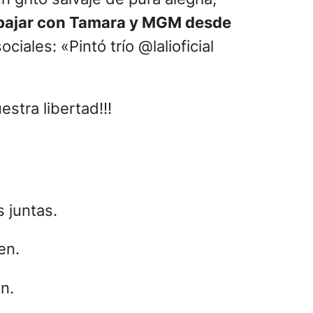
abajar con Tamara y MGM desde
iales: «Pintó trío @lalioficial
stra libertad!!!
 juntas.
n.