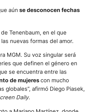
 que aún
se desconocen fechas
o de Tenenbaum, en el que
y las nuevas formas del amor.
ara MGM. Su voz singular será
eries que definen el género en
que se encuentra entre las
nto de mujeres
con mucho
s globales”, afirmó Diego Piasek,
creen Daily
.
unto a Mariano Martínez, donde