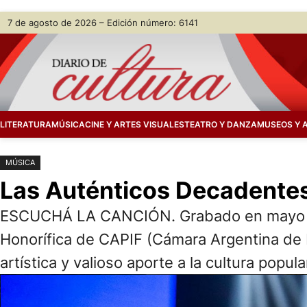
Saltar
Skip
7 de agosto de 2026 – Edición número: 6141
al
to
contenido
content
LITERATURA
MÚSICA
CINE Y ARTES VISUALES
TEATRO Y DANZA
MUSEOS Y 
MÚSICA
Las Auténticos Decadentes 
ESCUCHÁ LA CANCIÓN. Grabado en mayo de 
Honorífica de CAPIF (Cámara Argentina de
artística y valioso aporte a la cultura popul