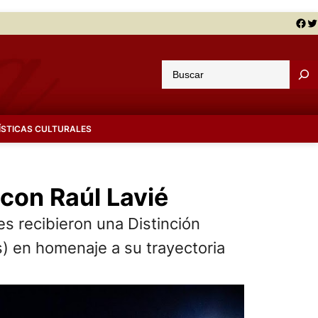
Facebook
Twitter
B
u
s
c
ÍSTICAS CULTURALES
a
r
 con Raúl Lavié
recibieron una Distinción
 en homenaje a su trayectoria