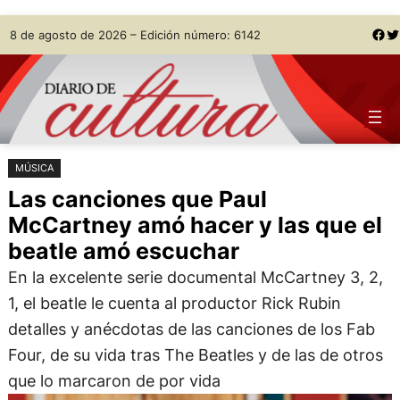
Saltar
Skip
Facebook
Twitter
8 de agosto de 2026 – Edición número: 6142
al
to
contenido
content
MÚSICA
Las canciones que Paul
McCartney amó hacer y las que el
beatle amó escuchar
En la excelente serie documental McCartney 3, 2,
1, el beatle le cuenta al productor Rick Rubin
detalles y anécdotas de las canciones de los Fab
Four, de su vida tras The Beatles y de las de otros
que lo marcaron de por vida