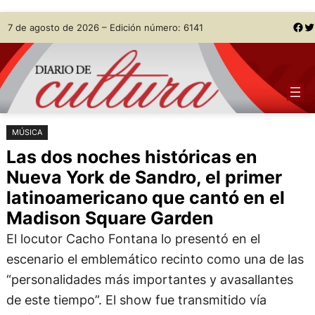
Saltar
Skip
Facebook
Twitter
7 de agosto de 2026 – Edición número: 6141
al
to
contenido
content
MÚSICA
Las dos noches históricas en
Nueva York de Sandro, el primer
latinoamericano que cantó en el
Madison Square Garden
El locutor Cacho Fontana lo presentó en el
escenario el emblemático recinto como una de las
“personalidades más importantes y avasallantes
de este tiempo”. El show fue transmitido vía