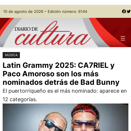
Saltar
Skip
Facebook
Twitter
10 de agosto de 2026 – Edición número: 6144
al
to
contenido
content
MÚSICA
Latin Grammy 2025: CA7RIEL y
Paco Amoroso son los más
nominados detrás de Bad Bunny
El puertorriqueño es el más nominado: aparece en
12 categorías.