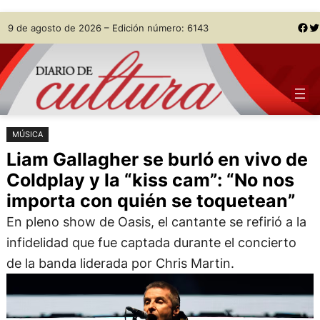
Saltar
Skip
Facebook
Twitter
9 de agosto de 2026 – Edición número: 6143
al
to
contenido
content
MÚSICA
Liam Gallagher se burló en vivo de
Coldplay y la “kiss cam”: “No nos
importa con quién se toquetean”
En pleno show de Oasis, el cantante se refirió a la
infidelidad que fue captada durante el concierto
de la banda liderada por Chris Martin.