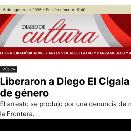
Saltar
Skip
6 de agosto de 2026 – Edición número: 6140
al
to
contenido
content
LITERATURA
MÚSICA
CINE Y ARTES VISUALES
TEATRO Y DANZA
MUSEOS Y 
MÚSICA
Liberaron a Diego El Cigal
de género
El arresto se produjo por una denuncia de 
la Frontera.