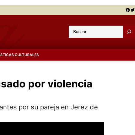
Facebook
Twitter
B
u
s
c
ÍSTICAS CULTURALES
a
r
usado por violencia
antes por su pareja en Jerez de