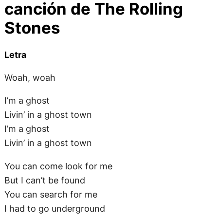
Woah, woah
I’m a ghost
Livin’ in a ghost town
I’m a ghost
Livin’ in a ghost town
You can come look for me
But I can’t be found
You can search for me
I had to go underground
Life was so beautiful
Then we all got locked down
Feel like a ghost
Living in a ghost town, yeah
Once this place was hummin’