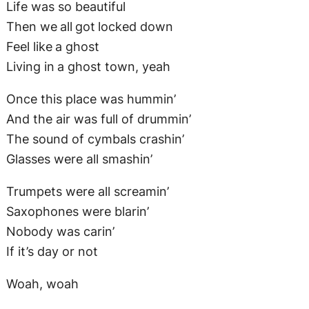
And the air was full of drummin’
The sound of cymbals crashin’
Glasses were all smashin’
Trumpets were all screamin’
Saxophones were blarin’
Nobody was carin’
If it’s day or not
Woah, woah
I’m a ghost
Livin’ in a ghost town
I’m goin’ nowhere
Shut up all alone