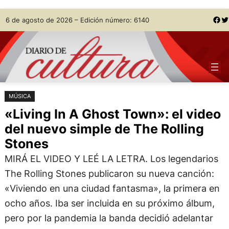
Saltar
Skip
Facebook
Twitter
6 de agosto de 2026 – Edición número: 6140
al
to
contenido
content
MÚSICA
«Living In A Ghost Town»: el video
del nuevo simple de The Rolling
Stones
MIRÁ EL VIDEO Y LEÉ LA LETRA. Los legendarios
The Rolling Stones publicaron su nueva canción:
«Viviendo en una ciudad fantasma», la primera en
ocho años. Iba ser incluida en su próximo álbum,
pero por la pandemia la banda decidió adelantar