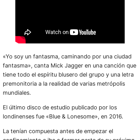
«Yo soy un fantasma, caminando por una ciudad
fantasma», canta Mick Jagger en una canción que
tiene todo el espíritu blusero del grupo y una letra
premonitoria a la realidad de varias metrópolis
mundiales.
El último disco de estudio publicado por los
londinenses fue «Blue & Lonesome», en 2016.
La tenían compuesta antes de empezar el
confinamiento e iba a formar parte de su próximo
disco, pero su título va tan al pelo con la crisis que
estamos viviendo que decidieron publicarla ya.
La canción, a su vez, tiene su propio video clip que
muestra a la ciudad de Londres, sus calles y su