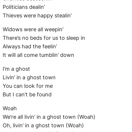
Always had the feelin’
It will all come tumblin’ down
I’m a ghost
Livin’ in a ghost town
You can look for me
But I can’t be found
Woah
We’re all livin’ in a ghost town (Woah)
Oh, livin’ in a ghost town (Woah)
We were so beautiful (Woah)
I was your man about town (Woah)
Livin’ in this ghost town (Woah)
Ain’t havin’ any fun (Woah)
If I wanna party (Woah)