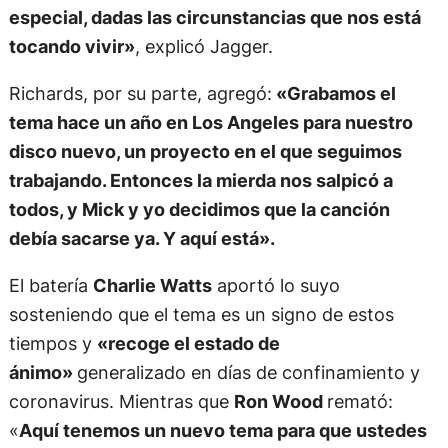
disco nuevo, un proyecto en el que seguimos
trabajando. Entonces la mierda nos salpicó a
todos, y Mick y yo decidimos que la canción
debía sacarse ya. Y aquí está».
El batería
Charlie Watts
aportó lo suyo
sosteniendo que el tema es un signo de estos
tiempos y
«recoge el estado de
ánimo»
generalizado en días de confinamiento y
coronavirus. Mientras que
Ron Wood
remató:
«
Aquí tenemos un nuevo tema para que ustedes
disfruten. Es una melodía cautivante».
La formación es la básica e histórica del grupo,
con
Mick
Jagger
(voz/armónica/guitarra/coros),
Keith