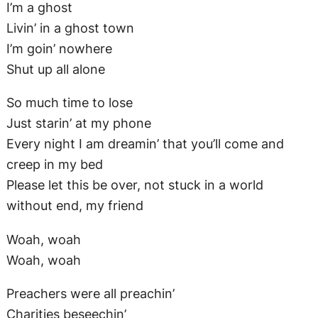
So much time to lose
Just starin’ at my phone
Every night I am dreamin’ that you’ll come and
creep in my bed
Please let this be over, not stuck in a world
without end, my friend
Woah, woah
Woah, woah
Preachers were all preachin’
Charities beseechin’
Politicians dealin’
Thieves were happy stealin’
Widows were all weepin’
There’s no beds for us to sleep in