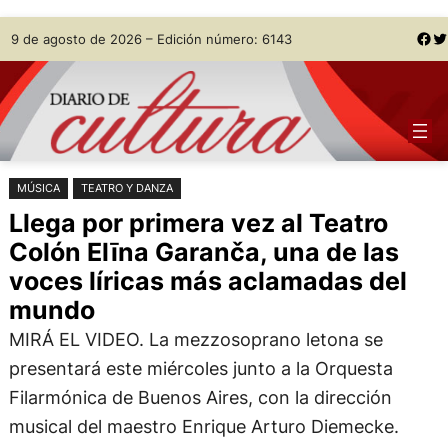
Saltar
Skip
Facebook
Twitter
9 de agosto de 2026 – Edición número: 6143
al
to
contenido
content
MÚSICA
TEATRO Y DANZA
Llega por primera vez al Teatro
Colón Elīna Garanča, una de las
voces líricas más aclamadas del
mundo
MIRÁ EL VIDEO. La mezzosoprano letona se
presentará este miércoles junto a la Orquesta
Filarmónica de Buenos Aires, con la dirección
musical del maestro Enrique Arturo Diemecke.