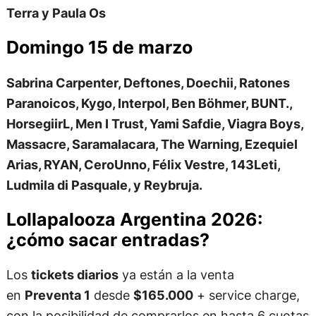
Terra y Paula Os
Domingo 15 de marzo
Sabrina Carpenter, Deftones, Doechii, Ratones
Paranoicos, Kygo, Interpol, Ben Böhmer, BUNT.,
HorsegiirL, Men I Trust, Yami Safdie, Viagra Boys,
Massacre, Saramalacara, The Warning, Ezequiel
Arias, RYAN, CeroUnno, Félix Vestre, 143Leti,
Ludmila di Pasquale, y Reybruja.
Lollapalooza Argentina 2026:
¿cómo sacar entradas?
Los
tickets diarios
ya están a la venta
en
Preventa 1
desde
$165.000
+ service charge,
con la posibilidad de comprarlos en hasta 6 cuotas