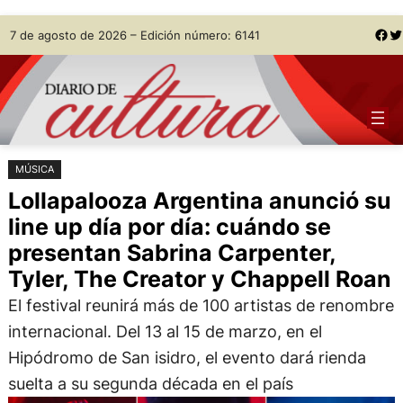
Saltar
Skip
Facebook
Twitter
7 de agosto de 2026 – Edición número: 6141
al
to
contenido
content
MÚSICA
Lollapalooza Argentina anunció su
line up día por día: cuándo se
presentan Sabrina Carpenter,
Tyler, The Creator y Chappell Roan
El festival reunirá más de 100 artistas de renombre
internacional. Del 13 al 15 de marzo, en el
Hipódromo de San isidro, el evento dará rienda
suelta a su segunda década en el país