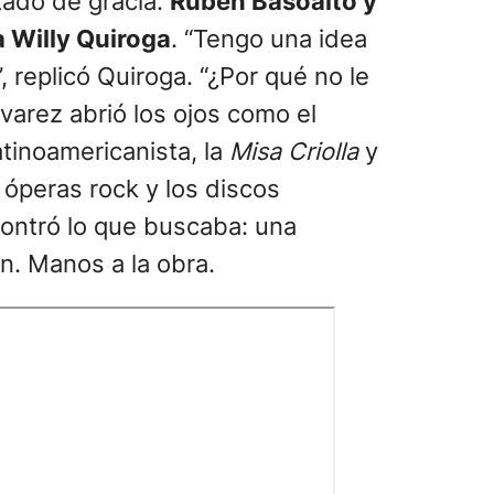
tado de gracia.
Rubén Basoalto y
a Willy Quiroga
. “Tengo una idea
, replicó Quiroga. “¿Por qué no le
varez abrió los ojos como el
atinoamericanista, la
Misa Criolla
y
 óperas rock y los discos
contró lo que buscaba: una
n. Manos a la obra.