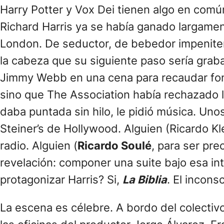
Harry Potter y Vox Dei tienen algo en comú
Richard Harris ya se había ganado largamen
London. De seductor, de bebedor impenitent
la cabeza que su siguiente paso sería graba
Jimmy Webb en una cena para recaudar fond
sino que The Association había rechazado l
daba puntada sin hilo, le pidió música. U
Steiner’s de Hollywood. Alguien (Ricardo Kl
radio. Alguien (
Ricardo Soulé
, para ser pr
revelación: componer una suite bajo esa in
protagonizar Harris? Si,
La Biblia
. El incons
La escena es célebre. A bordo del colecti