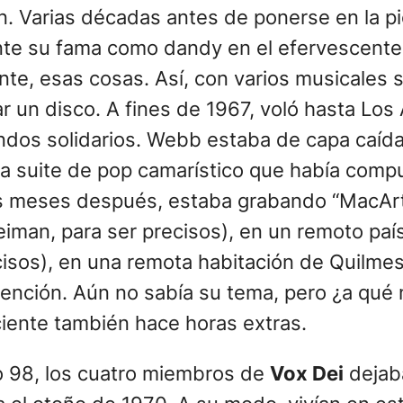
n. Varias décadas antes de ponerse en la pi
te su fama como dandy en el efervescente c
e, esas cosas. Así, con varios musicales s
r un disco. A fines de 1967, voló hasta Los
os solidarios. Webb estaba de capa caída.
a suite de pop camarístico que había compu
nos meses después, estaba grabando “MacArt
eiman, para ser precisos), en un remoto paí
ecisos), en una remota habitación de Quilme
tención. Aún no sabía su tema, pero ¿a qué 
ciente también hace horas extras.
vo 98, los cuatro miembros de
Vox Dei
dejab