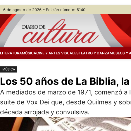
Saltar
Skip
6 de agosto de 2026 – Edición número: 6140
al
to
contenido
content
LITERATURA
MÚSICA
CINE Y ARTES VISUALES
TEATRO Y DANZA
MUSEOS Y 
MÚSICA
Los 50 años de La Biblia, l
A mediados de marzo de 1971, comenzó a lle
suite de Vox Dei que, desde Quilmes y sobr
década arrojada y convulsiva.