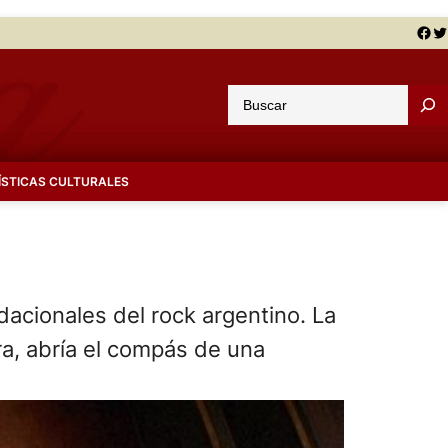
Facebook
Twitter
B
u
s
c
ÍSTICAS CULTURALES
a
r
acionales del rock argentino. La
ra, abría el compás de una