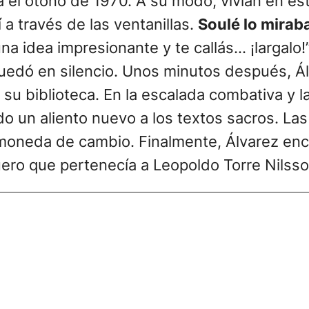
ra el otoño de 1970. A su modo, vivían en es
a través de las ventanillas.
Soulé lo mirab
na idea impresionante y te callás… ¡largalo!”
uedó en silencio. Unos minutos después, Ál
su biblioteca. En la escalada combativa y l
o un aliento nuevo a los textos sacros. Las
a moneda de cambio. Finalmente, Álvarez en
cuero que pertenecía a Leopoldo Torre Nilsso