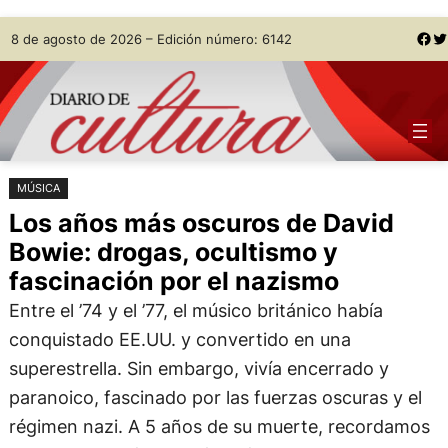
Saltar
Skip
Facebook
Twitter
8 de agosto de 2026 – Edición número: 6142
al
to
contenido
content
MÚSICA
Los años más oscuros de David
Bowie: drogas, ocultismo y
fascinación por el nazismo
Entre el ’74 y el ’77, el músico británico había
conquistado EE.UU. y convertido en una
superestrella. Sin embargo, vivía encerrado y
paranoico, fascinado por las fuerzas oscuras y el
régimen nazi. A 5 años de su muerte, recordamos