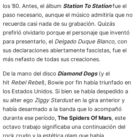
los ’80. Antes, el álbum
Station To Station
fue el
paso necesario, aunque el músico admitiría que no
recuerda casi nada de su grabación. Quizás
prefirió olvidarlo porque el personaje que inventó
para presentarlo, el
Delgado Duque Blanco
, con
sus declaraciones abiertamente fascistas, fue el
más nefasto de todas sus creaciones.
De la mano del disco
Diamond Dogs
(y el
hit
Rebel Rebel
), Bowie por fin había triunfado en
los Estados Unidos. Si bien se había despedido a
su alter ego
Ziggy Stardust
en la gira anterior y
había desarmado a la banda que lo acompañó
durante ese período,
The Spiders Of Mars
, este
octavo trabajo significaba una continuación del
rock crudo y la estética glam que había