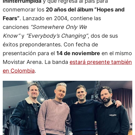
ininterrumpida
y que regresa al país para
conmemorar los
20 años del álbum “Hopes and
Fears”
. Lanzado en 2004, contiene las
canciones
“Somewhere Only We
Know”
y
“Everybody’s Changing”
, dos de sus
éxitos preponderantes. Con fecha de
presentación para el
14 de noviembre
en el mismo
Movistar Arena. La banda
estará presente también
en Colombia
.